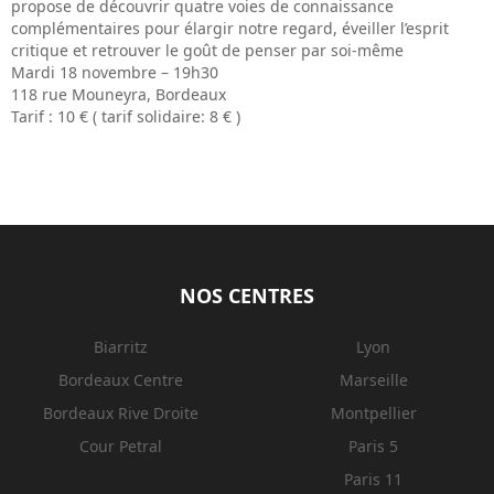
propose de découvrir quatre voies de connaissance
complémentaires pour élargir notre regard, éveiller l’esprit
critique et retrouver le goût de penser par soi-même
Mardi 18 novembre – 19h30
118 rue Mouneyra, Bordeaux
Tarif : 10 € ( tarif solidaire: 8 € )
NOS CENTRES
Biarritz
Lyon
Bordeaux Centre
Marseille
Bordeaux Rive Droite
Montpellier
Cour Petral
Paris 5
Paris 11