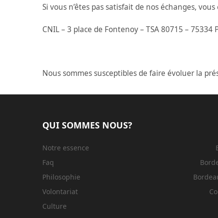
Si vous n’êtes pas satisfait de nos échanges, vous
CNIL – 3 place de Fontenoy – TSA 80715 – 75334 P
Nous sommes susceptibles de faire évoluer la pré
QUI SOMMES NOUS?
Notre essence
Faq
Bord
Philosophie
Bordeau
Volontariat
Co
Culture