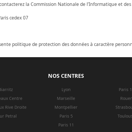
 contacterez la Commission Nationale de l’Informatique et des L
aris cedex 07
sente politique de protection des données à caractère personn
NOS CENTRES
Biarritz
Lyon
Paris 
eaux Centre
Marseille
Roue
x Rive Droite
Montpellier
Strasbo
ur Petral
Paris 5
Toulou
Paris 11