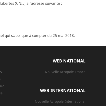
ibertés (CNIL) à l’adresse suivante :
el qui s’applique à compter du 25 mai 2018.
WEB NATIONAL
15
Nouvelle Acropole France
n
urg
WEB INTERNATIONAL
se
Nouvelle Acropole International