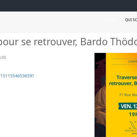
ACCUEIL
QUI S
pour se retrouver, Bardo Thöd
h30
e/1511554653659?