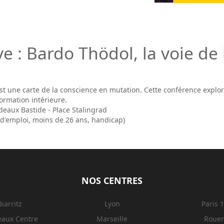
e : Bardo Thödol, la voie de
st une carte de la conscience en mutation. Cette conférence explore
ormation intérieure.
eaux Bastide - Place Stalingrad
r d'emploi, moins de 26 ans, handicap)
NOS CENTRES
Biarritz
Lyon
Paris 
eaux Centre
Marseille
Roue