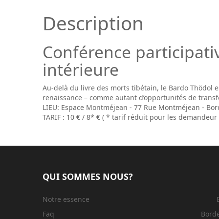
Description
Conférence participativ
intérieure
Au-delà du livre des morts tibétain, le Bardo Thödol e
renaissance – comme autant d’opportunités de transf
LIEU: Espace Montméjean - 77 Rue Montméjean - Bord
TARIF : 10 € / 8* € ( * tarif réduit pour les demandeu
QUI SOMMES NOUS?
Notre essence
Faq
Bord