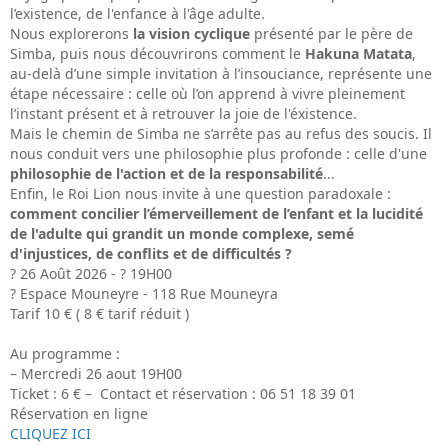
l’existence, de l'enfance à l'âge adulte.
Nous explorerons
la vision cyclique
présenté par le père de
Simba, puis nous découvrirons comment le
Hakuna Matata
,
au-delà d’une simple invitation à l’insouciance, représente une
étape nécessaire : celle où l’on apprend à vivre pleinement
l’instant présent et à retrouver la joie de l'éxistence.
Mais le chemin de Simba ne s’arrête pas au refus des soucis. Il
nous conduit vers une philosophie plus profonde : celle d'une
philosophie de l'action et de la responsabilité
...
Enfin, le Roi Lion nous invite à une question paradoxale :
c
omment concilier l’émerveillement de l’enfant et la lucidité
de l'adulte qui grandit un monde complexe, semé
d'injustices, de conflits et de difficultés ?
?️ 26 Août 2026 - ?️ 19H00
? Espace Mouneyre - 118 Rue Mouneyra
Tarif 10 € ( 8 € tarif réduit )
Au programme :
– Mercredi 26 aout 19H00
Ticket : 6 € – Contact et réservation : 06 51 18 39 01
Réservation en ligne
CLIQUEZ ICI