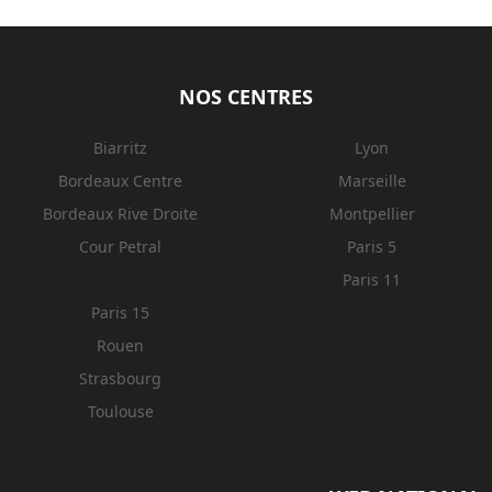
NOS CENTRES
Biarritz
Lyon
Bordeaux Centre
Marseille
Bordeaux Rive Droite
Montpellier
Cour Petral
Paris 5
Paris 11
Paris 15
Rouen
Strasbourg
Toulouse