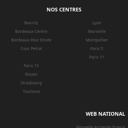
NOS CENTRES
Biarritz
Lyon
Bordeaux Centre
Marseille
Bordeaux Rive Droite
Montpellier
Cour Petral
Paris 5
Paris 11
Paris 15
Rouen
Strasbourg
Toulouse
WEB NATIONAL
Nouvelle Acropole France